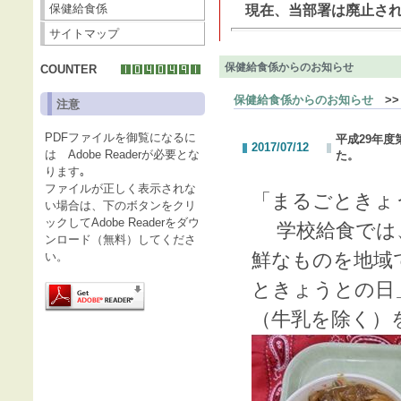
保健給食係
現在、当部署は廃止され
サイトマップ
保健給食係からのお知らせ
COUNTER
保健給食係からのお知らせ
>>
注意
PDFファイルを御覧になるに
平成29年
2017/07/12
は Adobe Readerが必要とな
た。
ります｡
ファイルが正しく表示されな
「まるごときょ
い場合は、下のボタンをクリ
ックしてAdobe Readerをダウ
学校給食では、
ンロード（無料）してくださ
鮮なものを地域
い。
ときょうとの日
（牛乳を除く）