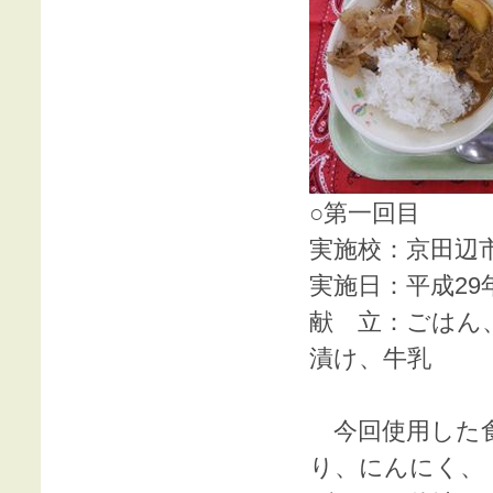
○第一回目
実施校：京田辺
実施日：平成29
献 立：ごはん
漬け、牛乳
今回使用した食
り、にんにく、