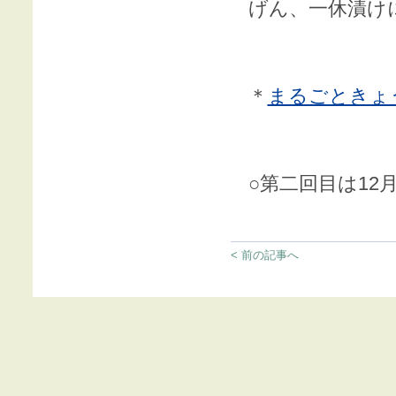
げん、一休漬け
＊
まるごときょ
○第二回目は12
< 前の記事へ