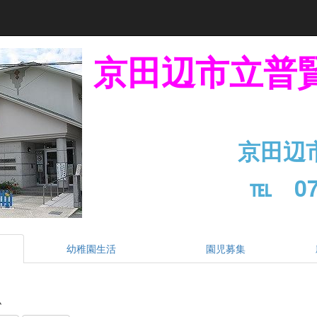
京田辺市立普
京田辺
℡ 07
幼稚園生活
園児募集
ム