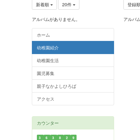
新着順
20件
登録
アルバムがありません。
アルバ
ホーム
幼稚園紹介
幼稚園生活
園児募集
親子なかよしひろば
アクセス
カウンター
3
6
3
8
2
9