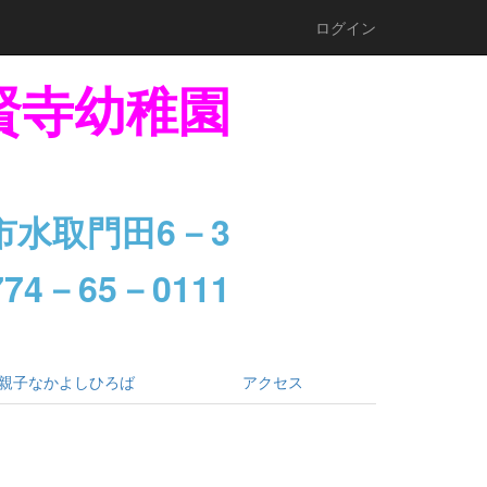
ログイン
賢寺幼稚園
市水取門田6－3
74－65－0111
親子なかよしひろば
アクセス