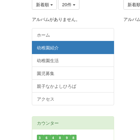
新着順
20件
新着
アルバムがありません。
アルバ
ホーム
幼稚園紹介
幼稚園生活
園児募集
親子なかよしひろば
アクセス
カウンター
3
6
4
8
9
8