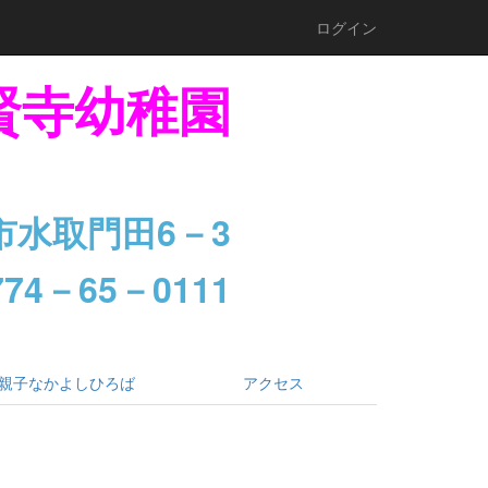
ログイン
賢寺幼稚園
市水取門田6－3
74－65－0111
親子なかよしひろば
アクセス