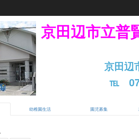
京田辺市立普
京田辺
℡ 07
幼稚園生活
園児募集
ム