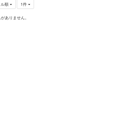
トル順
1件
ムがありません。