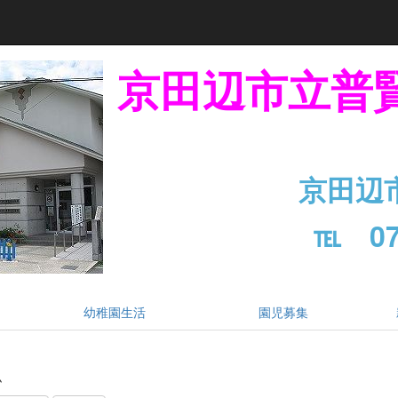
京田辺市立普
京田辺
℡ 07
幼稚園生活
園児募集
ム