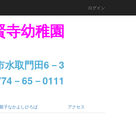
ログイン
賢寺幼稚園
市水取門田6－3
74－65－0111
親子なかよしひろば
アクセス