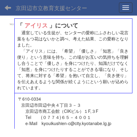
京田辺市立教育支援センター
Toggl
「
アイリス
」について
通室している生徒が、センターの愛称にふさわしい花言
葉をもつ花はないかと調べ、考えた結果、この愛称となり
ました。
「アイリス」には、「希望」「優しさ」「知恵」「良き
便り」という意味を持ち、この場がお互いの気持ちを理解
し合うことで「優しさ」を身につけたり、知識だけでなく
「知恵」を身につけたりすることができる場になり、そし
て、将来に対する「希望」を抱いて自立し、「良き便り」
を伝えあえるような関係が続くようにという願いが込めら
れています。
〒610-0334
京田辺市田辺中央４丁目３－３
京田辺市商工会館（CIKビル）１F,３F
Tel (０７７４)６５－４００１
e-Mail kyouikushien-c@city.kyotanabe.lg.jp