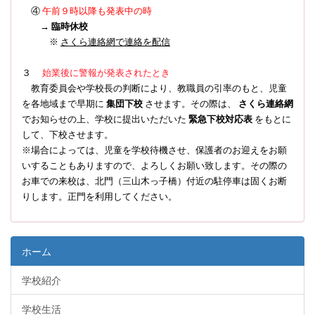
④
午前９時以降も発表中の時
→
臨時休校
※
さくら連絡網で連絡を配信
３
始業後に警報が発表されたとき
教育委員会や学校長の判断により、教職員の引率のもと、児童
を各地域まで早期に
集団下校
させます。その際は、
さくら連絡網
でお知らせの上、学校に提出いただいた
緊急下校対応表
をもとに
して、下校させます。
※場合によっては、児童を学校待機させ、保護者のお迎えをお願
いすることもありますので、よろしくお願い致します。その際の
お車での来校は、北門（三山木っ子橋）付近の駐停車は固くお断
りします。正門を利用してください。
ホーム
学校紹介
学校生活