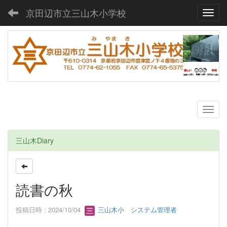
京田辺市立三山木小学校
Toggl
三山木Diary
読書の秋
投稿日時 : 2024/10/04
三山木小 システム管理者