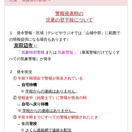
警報発表時の
児童の登下校について
１ 発令警報・区域（テレビやラジオでは「山城中部」に範囲で
の情報提供になる場合もあります）
京田辺市
に
「
気象特別警報
または
気象警報
」（暴風警報だけでなくす
べての気象警報）
が発令
２ 発令状況
①
午前７時現在で警報が発表されている
→
自宅待機
※
学校からの連絡はありません
。
登校途中（始業まで）に警報が発表の時
②
→
自宅へ戻り待機
※
学校からの連絡はありません。
③
午前９時までにすべての警報が解除されたとき
→ 集団
登校
※
さくら連絡網で連絡を配信