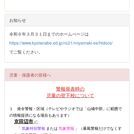
お知らせ
令和６年３月３１日までのホームぺージは
https://www.kyotanabe.ed.jp/nc21/miyamaki-es/htdocs/
でご覧ください。
児童・保護者の皆様へ
警報発表時の
児童の登下校について
１ 発令警報・区域（テレビやラジオでは「山城中部」に範囲で
の情報提供になる場合もあります）
京田辺市
に
「
気象特別警報
または
気象警報
」（暴風警報だけでなくす