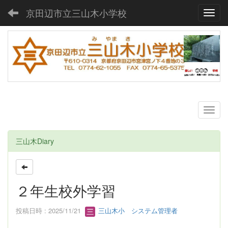
京田辺市立三山木小学校
Toggl
三山木Diary
２年生校外学習
投稿日時 : 2025/11/21
三山木小 システム管理者