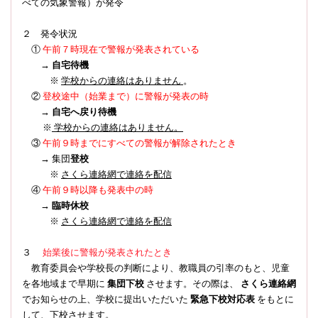
べての気象警報）
が発令
２ 発令状況
①
午前７時現在で警報が発表されている
→
自宅待機
※
学校からの連絡はありません
。
登校途中（始業まで）に警報が発表の時
②
→
自宅へ戻り待機
※
学校からの連絡はありません。
③
午前９時までにすべての警報が解除されたとき
→ 集団
登校
※
さくら連絡網で連絡を配信
④
午前９時以降も発表中の時
→
臨時休校
※
さくら連絡網で連絡を配信
３
始業後に警報が発表されたとき
教育委員会や学校長の判断により、教職員の引率のもと、児童
を各地域まで早期に
集団下校
させます。その際は、
さくら連絡網
でお知らせの上、学校に提出いただいた
緊急下校対応表
をもとに
して、下校させます。