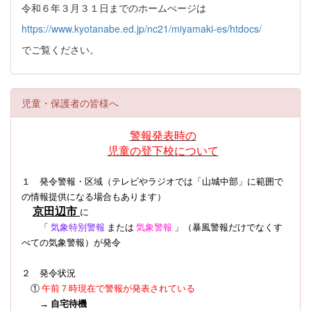
令和６年３月３１日までのホームぺージは
https://www.kyotanabe.ed.jp/nc21/miyamaki-es/htdocs/
でご覧ください。
児童・保護者の皆様へ
警報発表時の
児童の登下校について
１ 発令警報・区域（テレビやラジオでは「山城中部」に範囲で
の情報提供になる場合もあります）
京田辺市
に
「
気象特別警報
または
気象警報
」（暴風警報だけでなくす
べての気象警報）
が発令
２ 発令状況
①
午前７時現在で警報が発表されている
→
自宅待機