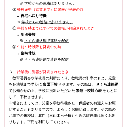
※
学校からの連絡はありません
。
登校途中（始業まで）に警報が発表の時
②
→
自宅へ戻り待機
※
学校からの連絡はありません。
③
午前９時までにすべての警報が解除されたとき
→ 集団
登校
※
さくら連絡網で連絡を配信
④
午前９時以降も発表中の時
→
臨時休校
※
さくら連絡網で連絡を配信
３
始業後に警報が発表されたとき
教育委員会や学校長の判断により、教職員の引率のもと、児童
を各地域まで早期に
集団下校
させます。その際は、
さくら連絡網
でお知らせの上、学校に提出いただいた
緊急下校対応表
をもとに
して、下校させます。
※場合によっては、児童を学校待機させ、保護者のお迎えをお願
いすることもありますので、よろしくお願い致します。その際の
お車での来校は、北門（三山木っ子橋）付近の駐停車は固くお断
りします。正門を利用してください。