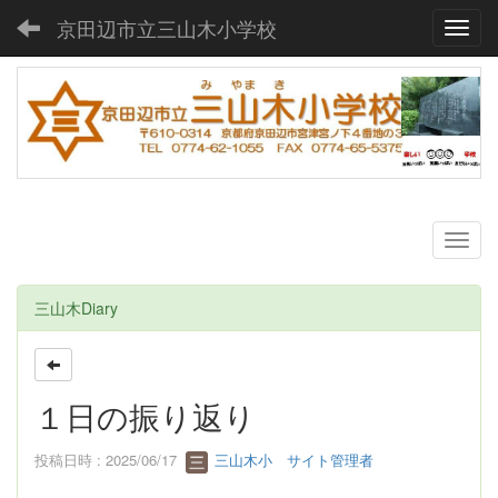
京田辺市立三山木小学校
Toggl
三山木Diary
１日の振り返り
投稿日時 : 2025/06/17
三山木小 サイト管理者