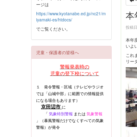
ージは
本
https://www.kyotanabe.ed.jp/nc21/m
iyamaki-es/htdocs/
投稿日時
でご覧ください。
本年
いよ
児童・保護者の皆様へ
これ
リー
警報発表時の
児童の登下校について
１ 発令警報・区域（テレビやラジオ
では「山城中部」に範囲での情報提供
になる場合もあります）
京田辺市
に
「
気象特別警報
または
気象警報
」（暴風警報だけでなくすべての気象
警報）
が発令