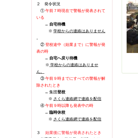
２ 発令状況
①
午前７時現在で警報が発表されて
いる
→
自宅待機
※
学校からの連絡はありません
。
登校途中（始業まで）に警報が発
②
表の時
→
自宅へ戻り待機
※
学校からの連絡はありませ
ん。
③
午前９時までにすべての警報が解
除されたとき
→ 集団
登校
※
さくら連絡網で連絡を配信
④
午前９時以降も発表中の時
→
臨時休校
※
さくら連絡網で連絡を配信
３
始業後に警報が発表されたとき