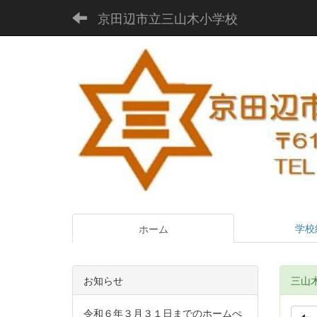
京田辺市立三山木小学校
学校
ホーム
お知らせ
三山木D
令和６年３月３１日までのホームぺ