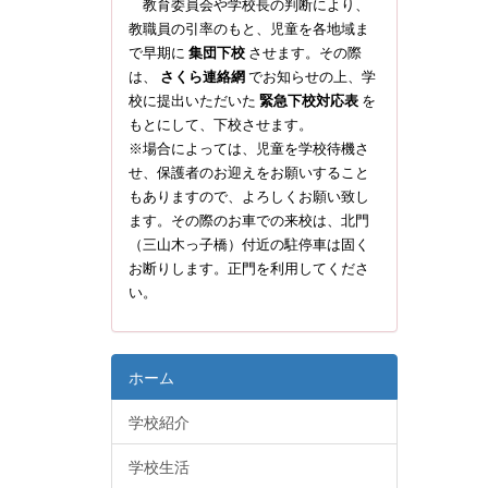
教育委員会や学校長の判断により、
教職員の引率のもと、児童を各地域ま
で早期に
集団下校
させます。その際
は、
さくら連絡網
でお知らせの上、学
校に提出いただいた
緊急下校対応表
を
もとにして、下校させます。
※場合によっては、児童を学校待機さ
せ、保護者のお迎えをお願いすること
もありますので、よろしくお願い致し
ます。その際のお車での来校は、北門
（三山木っ子橋）付近の駐停車は固く
お断りします。正門を利用してくださ
い。
ホーム
学校紹介
学校生活