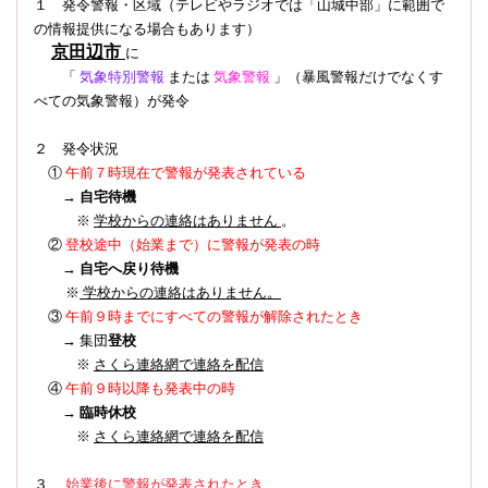
１ 発令警報・区域（テレビやラジオでは「山城中部」に範囲で
の情報提供になる場合もあります）
京田辺市
に
「
気象特別警報
または
気象警報
」（暴風警報だけでなくす
べての気象警報）
が発令
２ 発令状況
①
午前７時現在で警報が発表されている
→
自宅待機
※
学校からの連絡はありません
。
登校途中（始業まで）に警報が発表の時
②
→
自宅へ戻り待機
※
学校からの連絡はありません。
③
午前９時までにすべての警報が解除されたとき
→ 集団
登校
※
さくら連絡網で連絡を配信
④
午前９時以降も発表中の時
→
臨時休校
※
さくら連絡網で連絡を配信
３
始業後に警報が発表されたとき