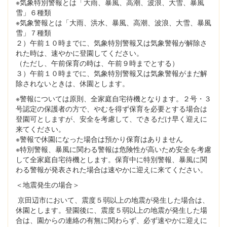
※気象特別警報とは「大雨、暴風、高潮、波浪、大雪、暴風
雪」６種類
※気象警報とは「大雨、洪水、暴風、高潮、波浪、大雪、暴風
雪」７種類
２）午前１０時までに、気象特別警報又は気象警報が解除さ
れた時は、速やかに登園してください。
（ただし、午前保育の時は、午前９時までとする）
３）午前１０時までに、気象特別警報又は気象警報がまだ解
除されないときは、休園とします。
※警報については原則、全家庭自宅待機となります。２号・３
号認定の保護者の方で、やむを得ず保育を必要とする場合は
登園可としますが、安全を考慮して、できるだけ早く迎えに
来てください。
※警報で休園になった場合は預かり保育はありません
※特別警報、暴風に関わる警報は危険性が高いため安全を考慮
して全家庭自宅待機とします。保育中に特別警報、暴風に関
わる警報が発表された場合は速やかに迎えに来てください。
＜地震発生の場合＞
京田辺市において、震度５弱以上の地震が発生した場合は、
休園とします。登園後に、震度５弱以上の地震が発生した場
合は、園からの連絡の有無に関わらず、必ず速やかに迎えに