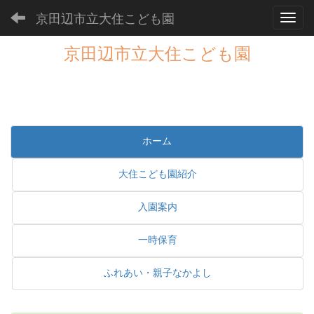
京田辺市立大住こども園
Toggl
京田辺市立大住こども園
ホーム
大住こども園紹介
入園案内
一時保育
ふれあい・親子なかよし