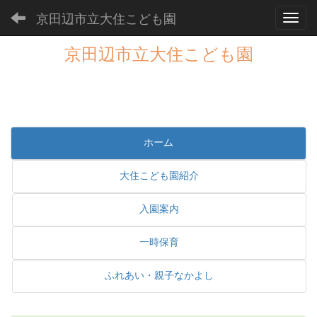
京田辺市立大住こども園
Toggl
京田辺市立大住こども園
ホーム
大住こども園紹介
入園案内
一時保育
ふれあい・親子なかよし