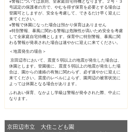
※警報については原則、全家庭自宅待機となります。２号・３
号認定の保護者の方で、やむを得ず保育を必要とする場合は
登園可としますが、安全を考慮して、できるだけ早く迎えに
来てください。
※警報で休園になった場合は預かり保育はありません
※特別警報、暴風に関わる警報は危険性が高いため安全を考慮
して全家庭自宅待機とします。保育中に特別警報、暴風に関
わる警報が発表された場合は速やかに迎えに来てください。
＜地震発生の場合＞
京田辺市において、震度５弱以上の地震が発生した場合は、
休園とします。登園後に、震度５弱以上の地震が発生した場
合は、園からの連絡の有無に関わらず、必ず速やかに迎えに
来てください。震度のレベルによらず、園周辺の被害状況に
よっては休園となる場合があります。
ふれあい保育、なかよし学級は警報が発令された際、中止に
なります。
京田辺市立 大住こども園