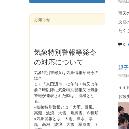
投稿日時
雨天
お知らせ
次回
たく
0
気象特別警報等発令
の対応について
親子
気象特別警報又は気象情報が発令の
投稿日時
場合
１）「京田辺市」に午前７時又は午
１１
前７時以降に気象特別警報又は気象
警報が発表された時は、待機とな
お散
る。
※気象特別警報とは「大雨、暴風、
高潮、波浪、大雪、暴風雪」６種類
※気象警報とは「大雨、洪水、暴
風、高潮、波浪、大雪、暴風雪」７