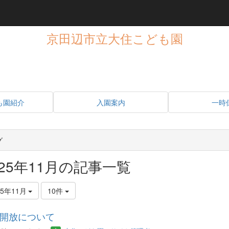
京田辺市立大住こども園
も園紹介
入園案内
一時
グ
025年11月の記事一覧
25年11月
10件
開放について