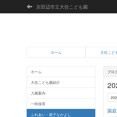
京田辺市立大住こども園
ホーム
大住こど
ホーム
ブロ
大住こども園紹介
2
入園案内
20
一時保育
園庭
ふれあい・親子なかよし