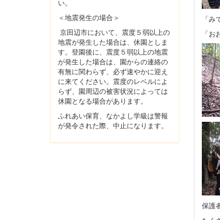
い。
＜地震発生の場合＞
「み
京田辺市において、震度５弱以上の
「お
地震が発生した場合は、休園としま
す。登園後に、震度５弱以上の地震
が発生した場合は、園からの連絡の
有無に関わらず、必ず速やかに迎え
に来てください。震度のレベルによ
らず、園周辺の被害状況によっては
休園となる場合があります。
ふれあい保育、なかよし学級は警報
が発令された際、中止になります。
保護
たく