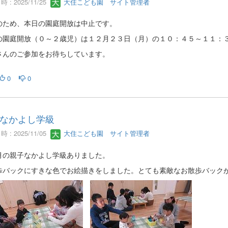
 : 2025/11/25
大住こども園 サイト管理者
のため、本日の園庭開放は中止です。
の園庭開放（０～２歳児）は１２月２３日（月）の１０：４５～１１：
さんのご参加をお待ちしています。
0
0
なかよし学級
 : 2025/11/05
大住こども園 サイト管理者
月の親子なかよし学級ありました。
歩バックにすきな色でお絵描きをしました。とても素敵なお散歩バック