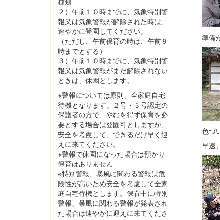
種類
２）午前１０時までに、気象特別警
報又は気象警報が解除された時は、
速やかに登園してください。
準備
（ただし、午前保育の時は、午前９
時までとする）
３）午前１０時までに、気象特別警
報又は気象警報がまだ解除されない
ときは、休園とします。
※警報については原則、全家庭自宅
待機となります。２号・３号認定の
保護者の方で、やむを得ず保育を必
要とする場合は登園可としますが、
色づ
安全を考慮して、できるだけ早く迎
えに来てください。
早速
※警報で休園になった場合は預かり
保育はありません
※特別警報、暴風に関わる警報は危
険性が高いため安全を考慮して全家
庭自宅待機とします。保育中に特別
警報、暴風に関わる警報が発表され
た場合は速やかに迎えに来てくださ