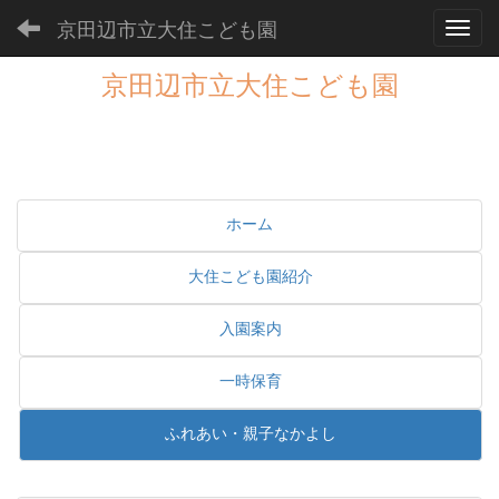
京田辺市立大住こども園
Toggl
京田辺市立大住こども園
ホーム
大住こども園紹介
入園案内
一時保育
ふれあい・親子なかよし