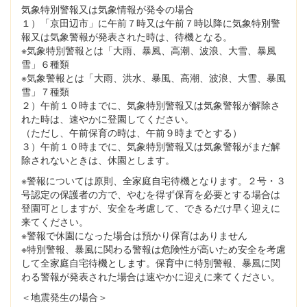
気象特別警報又は気象情報が発令の場合
１）「京田辺市」に午前７時又は午前７時以降に気象特別警
報又は気象警報が発表された時は、待機となる。
※気象特別警報とは「大雨、暴風、高潮、波浪、大雪、暴風
雪」６種類
※気象警報とは「大雨、洪水、暴風、高潮、波浪、大雪、暴風
雪」７種類
２）午前１０時までに、気象特別警報又は気象警報が解除さ
れた時は、速やかに登園してください。
（ただし、午前保育の時は、午前９時までとする）
３）午前１０時までに、気象特別警報又は気象警報がまだ解
除されないときは、休園とします。
※警報については原則、全家庭自宅待機となります。２号・３
号認定の保護者の方で、やむを得ず保育を必要とする場合は
登園可としますが、安全を考慮して、できるだけ早く迎えに
来てください。
※警報で休園になった場合は預かり保育はありません
※特別警報、暴風に関わる警報は危険性が高いため安全を考慮
して全家庭自宅待機とします。保育中に特別警報、暴風に関
わる警報が発表された場合は速やかに迎えに来てください。
＜地震発生の場合＞