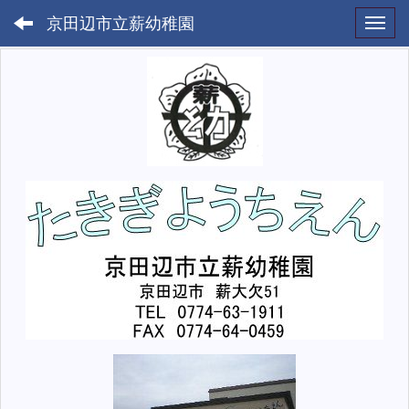
京田辺市立薪幼稚園
Toggl