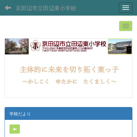
京田辺市立田辺東小学校
Toggl
学校だより