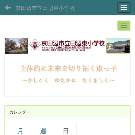
京田辺市立田辺東小学校
Toggl
カレンダー
月
週
日