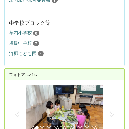
8
中学校ブロック等
草内小学校
6
培良中学校
7
河原こども園
4
フォトアルバム
p
n
r
e
e
x
v
t
i
o