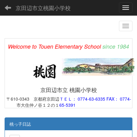
京田辺市立桃園小学校
Toggl
Welcome to Touen Elementary School
since 1984
京田辺市立 桃園小学校
〒610-0343 京都府京田辺
ＴＥＬ： 0774-63-6335 FAX： 0774-
市大住仲ノ谷１２の１
65-5391
桃っ子日誌