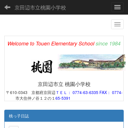
京田辺市立桃園小学校
Toggl
Welcome to Touen Elementary School
since 1984
京田辺市立 桃園小学校
〒610-0343 京都府京田辺
ＴＥＬ： 0774-63-6335 FAX： 0774-
市大住仲ノ谷１２の１
65-5391
桃っ子日誌