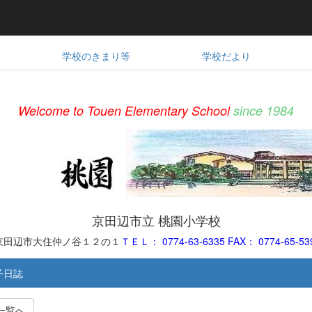
学校のきまり等
学校だより
Welcome to Touen Elementary School
since 1984
京田辺市立 桃園小学校
都府京田辺市大住仲ノ谷１２の１
ＴＥＬ： 0774-63-6335 FAX： 0774-65-53
子日誌
一覧へ