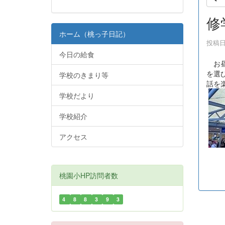
修
ホーム（桃っ子日記）
投稿日時
今日の給食
お昼
を選
学校のきまり等
話を
学校だより
学校紹介
アクセス
桃園小HP訪問者数
4
8
8
3
9
3