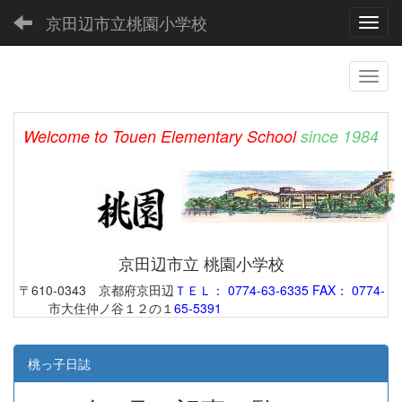
京田辺市立桃園小学校
Toggl
Welcome to Touen Elementary School
since 1984
京田辺市立 桃園小学校
〒610-0343 京都府京田辺
ＴＥＬ： 0774-63-6335 FAX： 0774-
市大住仲ノ谷１２の１
65-5391
桃っ子日誌