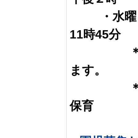
・水曜
11時45分
＊３歳児
ます。
＊大住こ
保育