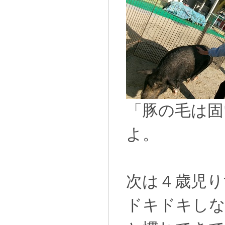
「豚の毛は固
よ。
次は４歳児り
ドキドキしな