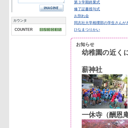
第３学期終業式
修了証書授与式
お別れ会
カウンタ
同志社大学相撲部の学生さんが
COUNTER
ひなまつりかい
お知らせ
幼稚園の近く
薪神社
一休寺（酬恩