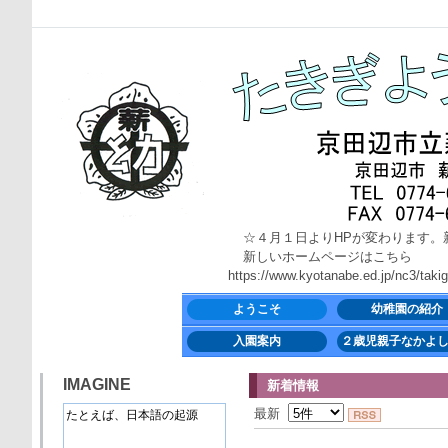
☆４月１日よりHPが変わります。
新しいホームページはこちら
https://www.kyotanabe.ed.jp/nc3/takigi-
ようこそ
幼稚園の紹介
入園案内
２歳児親子なかよ
IMAGINE
新着情報
最新