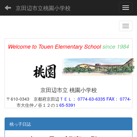
京田辺市立桃園小学校
Toggl
Welcome to Touen Elementary School
since 1984
京田辺市立 桃園小学校
〒610-0343 京都府京田辺
ＴＥＬ： 0774-63-6335 FAX： 0774-
市大住仲ノ谷１２の１
65-5391
桃っ子日誌