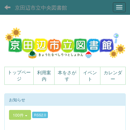
京田辺市立中央図書館
Toggl
利用案
本をさが
イベン
カレンダ
トップペー
内
す
ト
ー
ジ
お知らせ
100件
RSS2.0