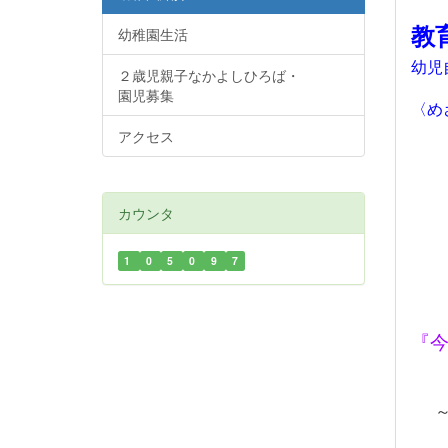
教
幼稚園生活
幼児
２歳児親子なかよしひろば・
園児募集
〈め
・
アクセス
・
・
・
カウンタ
・
・
1
0
5
0
9
7
『
つ
～ 