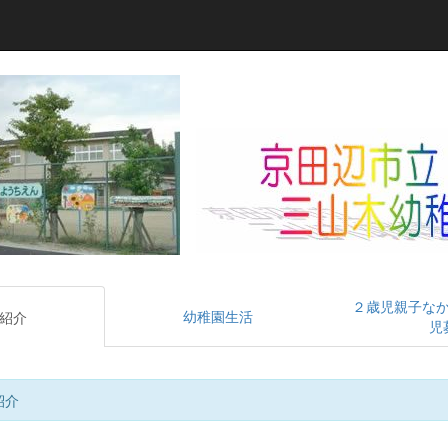
２歳児親子な
幼稚園生活
紹介
児
紹介