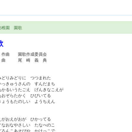
幼稚園 園歌
歌
・作曲 園歌作成委員会
曲 尾 崎 義 典
みどりみどりに つつまれた
きゅうさんの すんだまち
るいうたごえ げんきなこえが
ぞらたかく ひびいてる
うもたのしい ようちえん
えがおえがおが ひかってる
おなやさしい たなべのこ
んこあそびや かけっこで