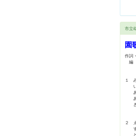
市立
園
作詞
編 
１ 
いっ
あか
あお
きょ
２ 
すな
どろ