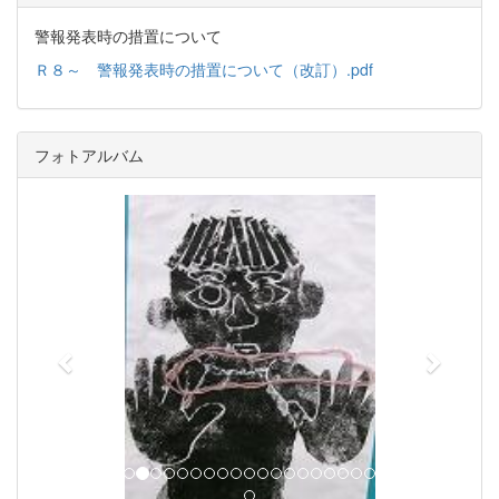
警報発表時の措置について
Ｒ８～ 警報発表時の措置について（改訂）.pdf
フォトアルバム
p
n
r
e
e
x
v
t
i
o
u
s