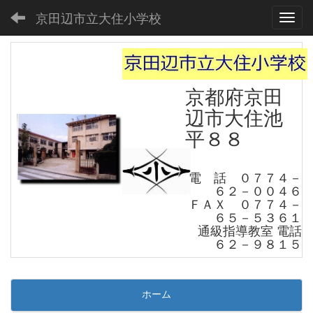
京田辺市立大住小学校
Toggl
京都府京田
辺市大住池
平８８
電 話 ０７７４－
６２－００４６
ＦＡＸ ０７７４－
６５－５３６１
通級指導教室 電話
６２－９８１５
ホーム