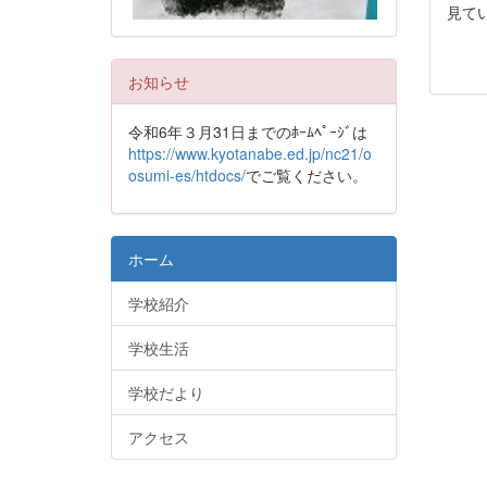
見て
お知らせ
令和6年３月31日までのﾎｰﾑﾍﾟｰｼﾞは
https://www.kyotanabe.ed.jp/nc21/o
osumi-es/htdocs/
でご覧ください。
ホーム
学校紹介
学校生活
学校だより
アクセス