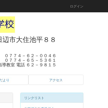
ログイン
田辺市大住池平８８
 ０７７４－６２－００４６
 ０７７４－６５－５３６１
指導教室 電話 ６２－９８１５
だより
アクセス
リンクリスト