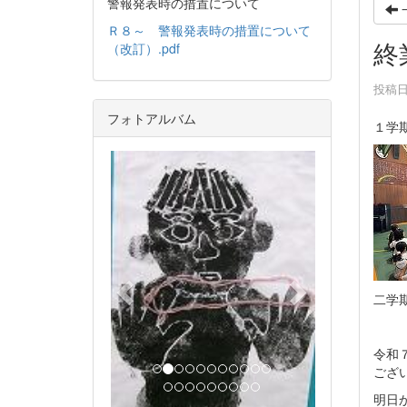
警報発表時の措置について
Ｒ８～ 警報発表時の措置について
終
（改訂）.pdf
投稿日時
フォトアルバム
１学
p
n
r
e
e
x
v
t
i
o
二学
u
s
令和
ござ
明日