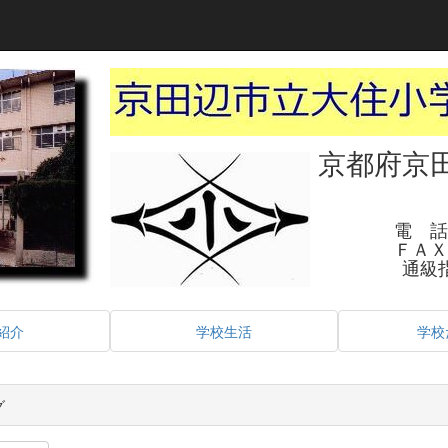
京都府京
電 話
ＦＡＸ
通級
紹介
学校生活
学校
グ