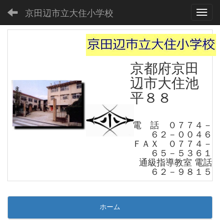
京田辺市立大住小学校
Toggl
京都府京田
辺市大住池
平８８
電 話 ０７７４－
６２－００４６
ＦＡＸ ０７７４－
６５－５３６１
通級指導教室 電話
６２－９８１５
ホーム