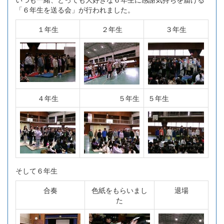
「６年生を送る会」が行われました。
１年生
２年生
３年生
４年生
５年生
５年生
そして６年生
合奏
色紙をもらいまし
退場
た