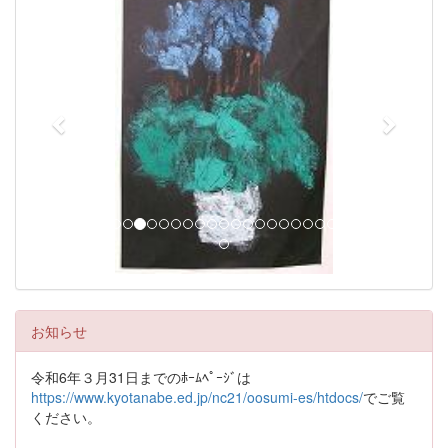
r
e
e
x
v
t
i
o
u
s
お知らせ
令和6年３月31日までのﾎｰﾑﾍﾟｰｼﾞは
https://www.kyotanabe.ed.jp/nc21/oosumi-es/htdocs/
でご覧
ください。