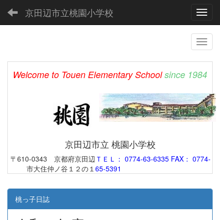
京田辺市立桃園小学校
Toggl
Welcome to Touen Elementary School
since 1984
京田辺市立 桃園小学校
〒610-0343 京都府京田辺
ＴＥＬ： 0774-63-6335 FAX： 0774-
市大住仲ノ谷１２の１
65-5391
桃っ子日誌