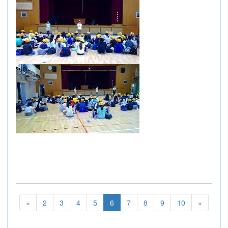
«
2
3
4
5
6
7
8
9
10
»