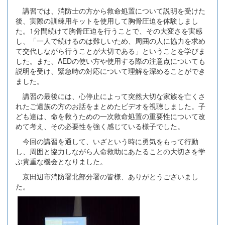
講習では、消防士の方から救命処置について説明を受けた
後、実際の訓練用キットを使用して胸骨圧迫を体験しまし
た。1分間続けて胸骨圧迫を行うことで、その大変さを実感
し、「一人で続けるのは難しいため、周囲の人に協力を求め
て交代しながら行うことが大切である」ということを学びま
した。また、AEDの使い方や使用する際の注意点についても
説明を受け、緊急時の対応について理解を深めることができ
ました。
講習の最後には、心停止によって突然大切な家族を亡くさ
れたご遺族の方のお話をまとめたビデオを視聴しました。子
ども達は、命を救うための一次救命処置の重要性について改
めて考え、その必要性を強く感じている様子でした。
今回の講習を通して、いざという時に勇気をもって行動
し、周囲と協力しながら人命救助にあたることの大切さを学
ぶ貴重な機会となりました。
京田辺市消防署北部分署の皆様、ありがとうございまし
た。