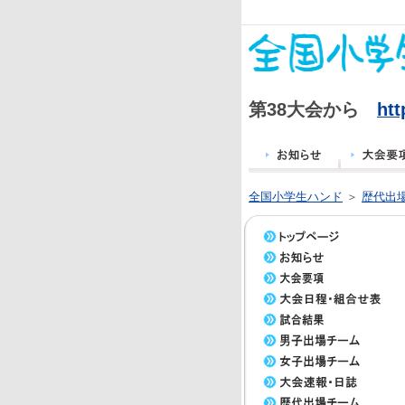
第38大会から
htt
全国小学生ハンド
＞
歴代出