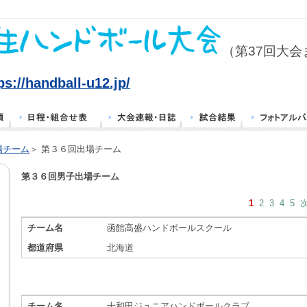
（第37回大会
ps://handball-u12.jp/
場チーム
＞ 第３６回出場チーム
第３６回男子出場チーム
1
2
3
4
5
チーム名
函館高盛ハンドボールスクール
都道府県
北海道
チーム名
十和田ジュニアハンドボールクラブ