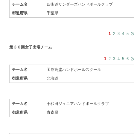
チーム名
四街道サンダーズハンドボールクラブ
都道府県
千葉県
1
2
3
4
5
第３６回女子出場チーム
1
2
3
4
5
6
チーム名
函館高盛ハンドボールスクール
都道府県
北海道
チーム名
十和田ジュニアハンドボールクラブ
都道府県
青森県