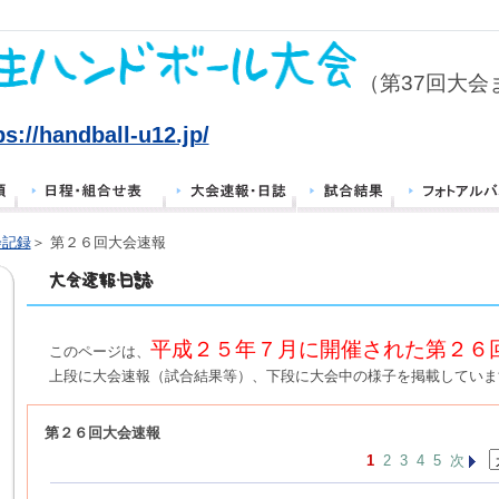
（第37回大会
ps://handball-u12.jp/
会記録
＞ 第２６回大会速報
平成２５年７月に開催された第２６
このページは、
上段に大会速報（試合結果等）、下段に大会中の様子を掲載していま
第２６回大会速報
1
2
3
4
5
次