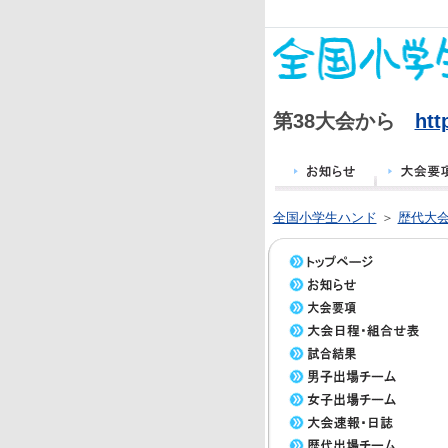
第38大会から
htt
全国小学生ハンド
＞
歴代大