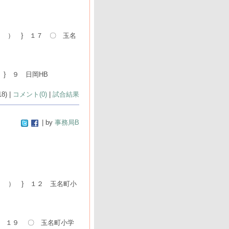
 ） } １７ 〇 玉名
 } ９ 日岡HB
8) |
コメント(0)
|
試合結果
| by
事務局B
７ ） } １２ 玉名町小
} １９ 〇 玉名町小学