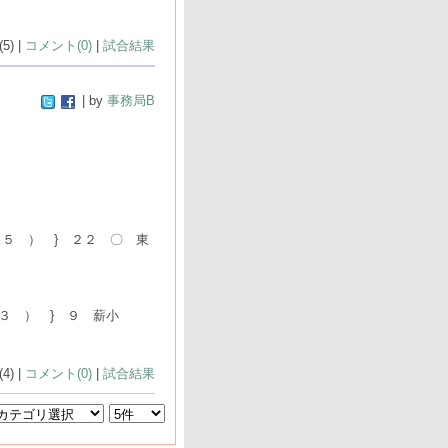
5) |
コメント(0)
|
試合結果
| by
事務局B
５ ） } ２２ 〇 東
３ ） } ９ 薪小
4) |
コメント(0)
|
試合結果