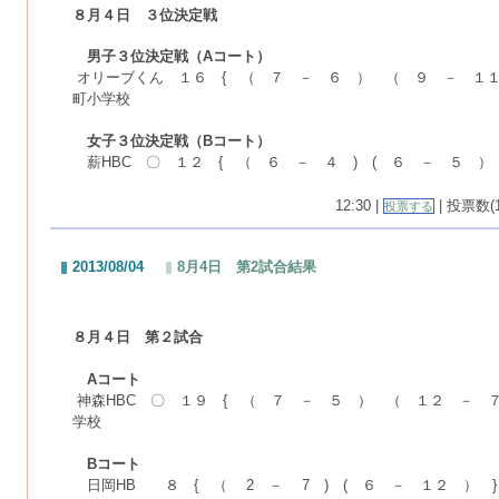
８月４日 ３位決定戦
男子３位決定戦（Aコート）
オリーブくん １６ { （ ７ － ６ ） （ ９ － １１
町小学校
女子３位決定戦（Bコート）
薪HBC 〇 １２ { （ ６ － ４ ) ( ６ － ５ ）
12:30 |
| 投票数(1
投票する
2013/08/04
8月4日 第2試合結果
８月４日 第２試合
Aコート
神森HBC 〇 １９ { （ ７ － ５ ） （ １２ － 
学校
Bコート
日岡HB ８ { （ 2 － 7 ) ( ６ － １２ ） 