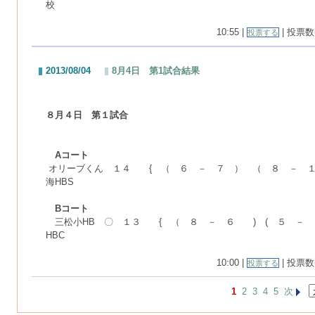
校
10:55 |
| 投票数(
投票する
2013/08/04
8月4日 第1試合結果
８月４日 第１試合
Aコート
オリーブくん １４ { （ ６ － ７ ） （ ８ － １
海HBS
Bコート
三松小HB 〇 １３ { （ ８ － ６ ) ( ５ － 
HBC
10:00 |
| 投票数(
投票する
1
2
3
4
5
次