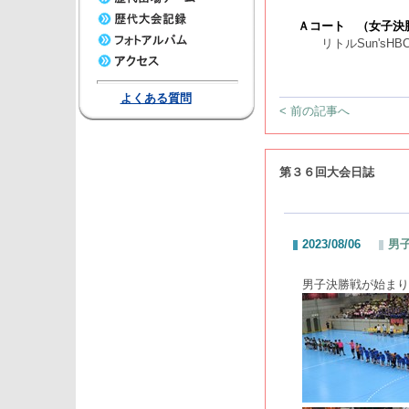
Ａコート （女子決
リトルSun'sHB
よくある質問
< 前の記事へ
第３６回大会日誌
2023/08/06
男子
男子決勝戦が始まり