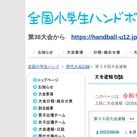
第38大会から
https://handball-u12.jp
全国小学生ハンド
＞
歴代大会記録
＞ 第３６回大会速報
令和
このページは、
上段に大会速報（試合
第３６回大会速報
>>
2023/08/06
８月