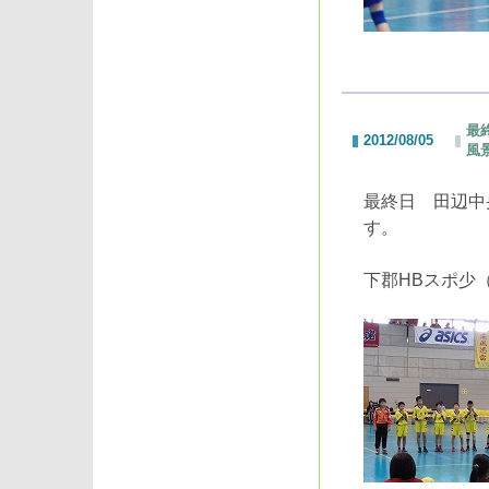
最
2012/08/05
風
最終日 田辺中
す。
下郡HBスポ少