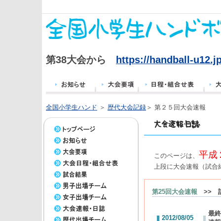
第38大会から
https://handball-u12.jp
全国小学生ハンド
＞
歴代大会記録
＞ 第２５回大会速報
平成
このページは、
上段に大会速報（試合
第25回大会速報
>> 
最終
2012/08/05