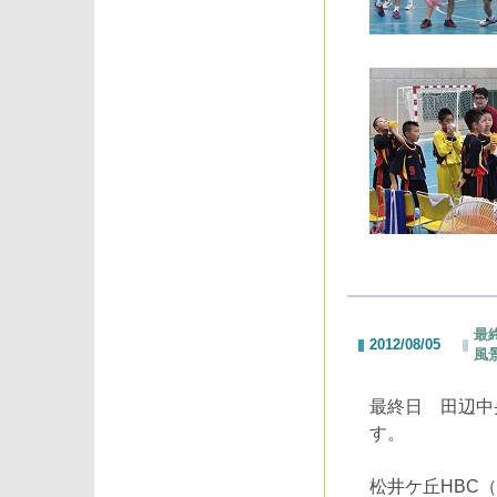
最
2012/08/05
風
最終日 田辺中
す。
松井ケ丘HBC