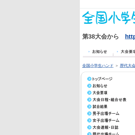
第38大会から
htt
全国小学生ハンド
＞
歴代大