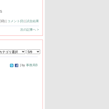
S
0) |
コメント(0)
|
試合結果
次の記事へ >
| by
事務局B