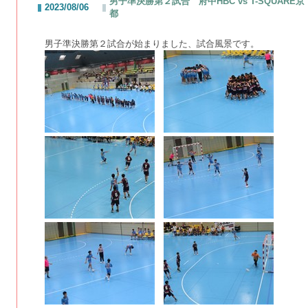
男子準決勝第２試合 府中HBC vs T-SQUARE京
2023/08/06
都
男子準決勝第２試合が始まりました、試合風景です。