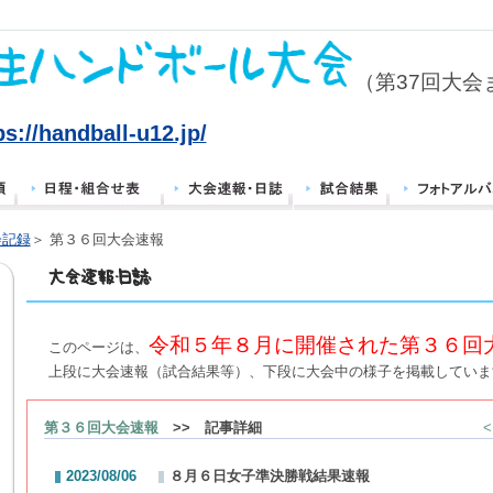
（第37回大会
ps://handball-u12.jp/
会記録
＞ 第３６回大会速報
令和５年８月に開催された第３６回
このページは、
上段に大会速報（試合結果等）、下段に大会中の様子を掲載していま
第３６回大会速報
>> 記事詳細
2023/08/06
８月６日女子準決勝戦結果速報