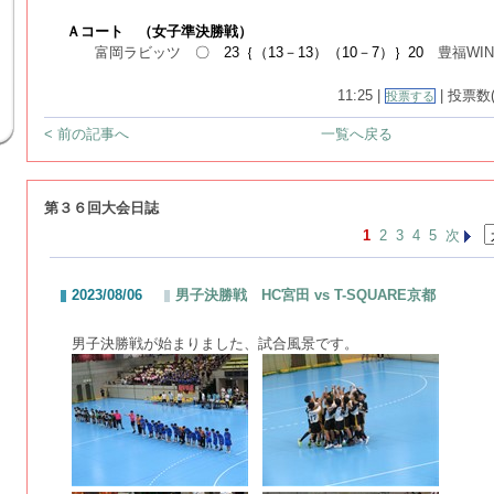
Ａコート （女子準決勝戦）
富岡ラビッツ
〇 23
｛（13－13）（10－7）｝20
豊福WIN
11:25 |
| 投票数(1
投票する
< 前の記事へ
一覧へ戻る
第３６回大会日誌
1
2
3
4
5
次
2023/08/06
男子決勝戦 HC宮田 vs T-SQUARE京都
男子決勝戦が始まりました、試合風景です。