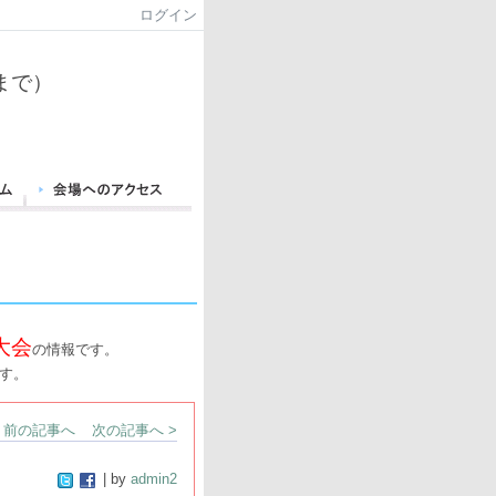
ログイン
まで）
大会
の情報です。
す。
< 前の記事へ
次の記事へ >
| by
admin2