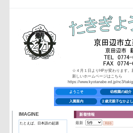
☆４月１日よりHPが変わります。
新しいホームページはこちら
https://www.kyotanabe.ed.jp/nc3/takigi-
ようこそ
幼稚園の紹介
入園案内
２歳児親子なかよ
IMAGINE
新着情報
最新