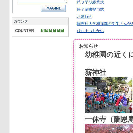
第３学期終業式
修了証書授与式
お別れ会
カウンタ
同志社大学相撲部の学生さんが
COUNTER
ひなまつりかい
お知らせ
幼稚園の近く
薪神社
一休寺（酬恩