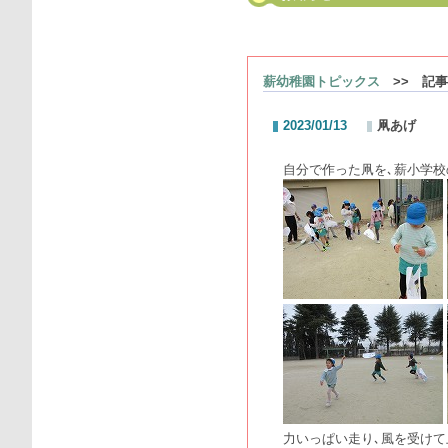
薪幼稚園トピックス
>> 記事
2023/01/13
凧あげ
自分で作った凧を､薪小学校
力いっぱい走り､風を受けて