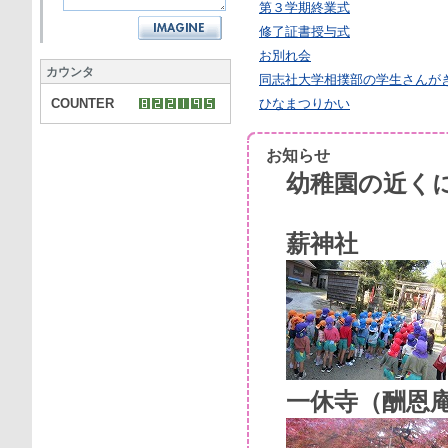
第３学期終業式
修了証書授与式
お別れ会
カウンタ
同志社大学相撲部の学生さんが
COUNTER
ひなまつりかい
お知らせ
幼稚園の近く
薪神社
一休寺（酬恩