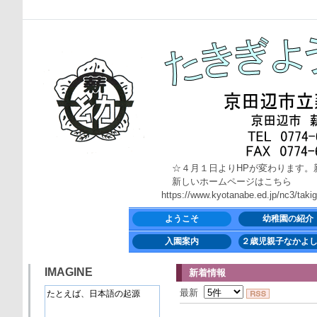
☆４月１日よりHPが変わります。
新しいホームページはこちら
https://www.kyotanabe.ed.jp/nc3/takigi-
ようこそ
幼稚園の紹介
入園案内
２歳児親子なかよ
IMAGINE
新着情報
最新