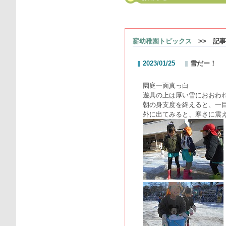
薪幼稚園トピックス
>> 記事
2023/01/25
雪だー！
園庭一面真っ白
遊具の上は厚い雪におおわ
朝の身支度を終えると、一
外に出てみると、寒さに震