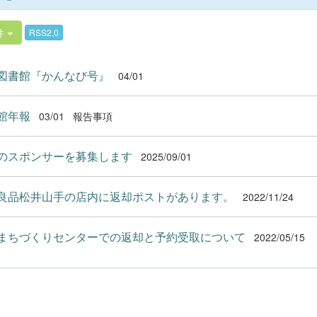
件
RSS2.0
図書館『かんなび号』
04/01
館年報
03/01
報告事項
のスポンサーを募集します
2025/09/01
良品松井山手の店内に返却ポストがあります。
2022/11/24
まちづくりセンターでの返却と予約受取について
2022/05/15