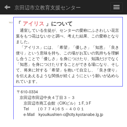
京田辺市立教育支援センター
Toggl
「
アイリス
」について
通室している生徒が、センターの愛称にふさわしい花言
葉をもつ花はないかと調べ、考えた結果、この愛称となり
ました。
「アイリス」には、「希望」「優しさ」「知恵」「良き
便り」という意味を持ち、この場がお互いの気持ちを理解
し合うことで「優しさ」を身につけたり、知識だけでなく
「知恵」を身につけたりすることができる場になり、そし
て、将来に対する「希望」を抱いて自立し、「良き便り」
を伝えあえるような関係が続くようにという願いが込めら
れています。
〒610-0334
京田辺市田辺中央４丁目３－３
京田辺市商工会館（CIKビル）１F,３F
Tel (０７７４)６５－４００１
e-Mail kyouikushien-c@city.kyotanabe.lg.jp