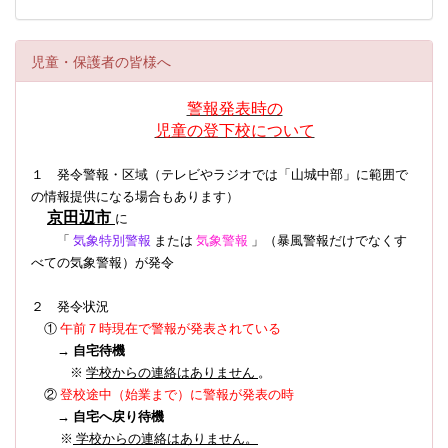
児童・保護者の皆様へ
警報発表時の
児童の登下校について
１ 発令警報・区域（テレビやラジオでは「山城中部」に範囲で
の情報提供になる場合もあります）
京田辺市
に
「
気象特別警報
または
気象警報
」（暴風警報だけでなくす
べての気象警報）
が発令
２ 発令状況
①
午前７時現在で警報が発表されている
→
自宅待機
※
学校からの連絡はありません
。
登校途中（始業まで）に警報が発表の時
②
→
自宅へ戻り待機
※
学校からの連絡はありません。