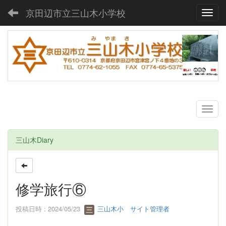
京田辺市立三山木小学校
Toggl
三山木Diary
修学旅行⑥
投稿日時 : 2024/05/23
三山木小 サイト管理者