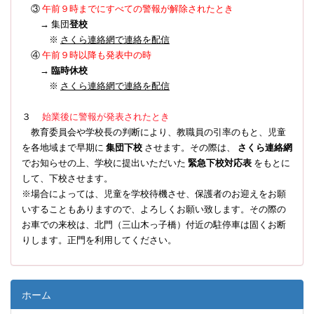
③
午前９時までにすべての警報が解除されたとき
→ 集団
登校
※
さくら連絡網で連絡を配信
④
午前９時以降も発表中の時
→
臨時休校
※
さくら連絡網で連絡を配信
３
始業後に警報が発表されたとき
教育委員会や学校長の判断により、教職員の引率のもと、児童
を各地域まで早期に
集団下校
させます。その際は、
さくら連絡網
でお知らせの上、学校に提出いただいた
緊急下校対応表
をもとに
して、下校させます。
※場合によっては、児童を学校待機させ、保護者のお迎えをお願
いすることもありますので、よろしくお願い致します。その際の
お車での来校は、北門（三山木っ子橋）付近の駐停車は固くお断
りします。正門を利用してください。
ホーム