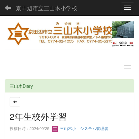
京田辺市立三山木小学校
Toggl
三山木Diary
2年生校外学習
投稿日時 : 2024/09/25
三山木小 システム管理者