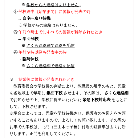
※
学校からの連絡はありません
。
登校途中（始業まで）に警報が発表の時
②
→
自宅へ戻り待機
※
学校からの連絡はありません。
③
午前９時までにすべての警報が解除されたとき
→ 集団
登校
※
さくら連絡網で連絡を配信
④
午前９時以降も発表中の時
→
臨時休校
※
さくら連絡網で連絡を配信
３
始業後に警報が発表されたとき
教育委員会や学校長の判断により、教職員の引率のもと、児童
を各地域まで早期に
集団下校
させます。その際は、
さくら連絡網
でお知らせの上、学校に提出いただいた
緊急下校対応表
をもとに
して、下校させます。
※場合によっては、児童を学校待機させ、保護者のお迎えをお願
いすることもありますので、よろしくお願い致します。その際の
お車での来校は、北門（三山木っ子橋）付近の駐停車は固くお断
りします。正門を利用してください。