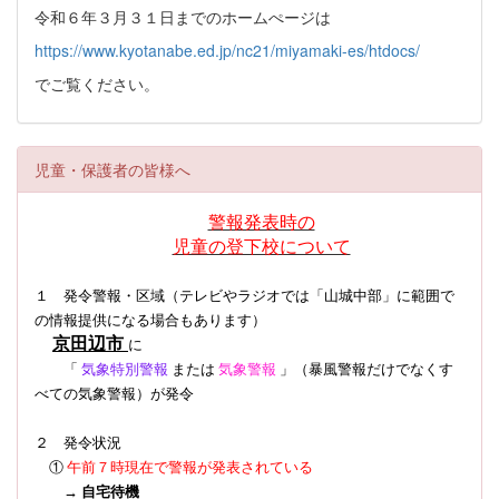
令和６年３月３１日までのホームぺージは
https://www.kyotanabe.ed.jp/nc21/miyamaki-es/htdocs/
でご覧ください。
児童・保護者の皆様へ
警報発表時の
児童の登下校について
１ 発令警報・区域（テレビやラジオでは「山城中部」に範囲で
の情報提供になる場合もあります）
京田辺市
に
「
気象特別警報
または
気象警報
」（暴風警報だけでなくす
べての気象警報）
が発令
２ 発令状況
①
午前７時現在で警報が発表されている
→
自宅待機