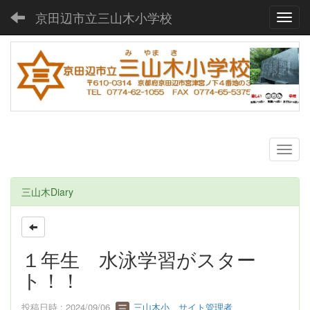
京田辺市立三山木小学校
Toggl
三山木Diary
１年生 水泳学習がスター
ト！！
投稿日時 : 2024/09/06
三山木小 サイト管理者