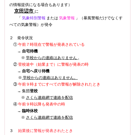
の情報提供になる場合もあります）
京田辺市
に
「
気象特別警報
または
気象警報
」（暴風警報だけでなくす
べての気象警報）
が発令
２ 発令状況
①
午前７時現在で警報が発表されている
→
自宅待機
※
学校からの連絡はありません
。
登校途中（始業まで）に警報が発表の時
②
→
自宅へ戻り待機
※
学校からの連絡はありません。
③
午前９時までにすべての警報が解除されたとき
→ 集団
登校
※
さくら連絡網で連絡を配信
④
午前９時以降も発表中の時
→
臨時休校
※
さくら連絡網で連絡を配信
３
始業後に警報が発表されたとき