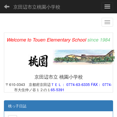
京田辺市立桃園小学校
Toggl
Welcome to Touen Elementary School
since 1984
京田辺市立 桃園小学校
〒610-0343 京都府京田辺
ＴＥＬ： 0774-63-6335 FAX： 0774-
市大住仲ノ谷１２の１
65-5391
桃っ子日誌