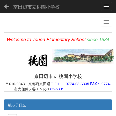
京田辺市立桃園小学校
Toggl
Welcome to Touen Elementary School
since 1984
京田辺市立 桃園小学校
〒610-0343 京都府京田辺
ＴＥＬ： 0774-63-6335 FAX： 0774-
市大住仲ノ谷１２の１
65-5391
桃っ子日誌