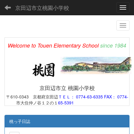
京田辺市立桃園小学校
Toggl
Welcome to Touen Elementary School
since 1984
京田辺市立 桃園小学校
〒610-0343 京都府京田辺
ＴＥＬ： 0774-63-6335 FAX： 0774-
市大住仲ノ谷１２の１
65-5391
桃っ子日誌