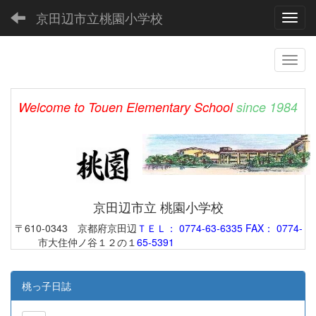
京田辺市立桃園小学校
Toggl
Welcome to Touen Elementary School
since 1984
京田辺市立 桃園小学校
〒610-0343 京都府京田辺
ＴＥＬ： 0774-63-6335 FAX： 0774-
市大住仲ノ谷１２の１
65-5391
桃っ子日誌