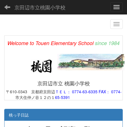
京田辺市立桃園小学校
Toggl
Welcome to Touen Elementary School
since 1984
京田辺市立 桃園小学校
〒610-0343 京都府京田辺
ＴＥＬ： 0774-63-6335 FAX： 0774-
市大住仲ノ谷１２の１
65-5391
桃っ子日誌