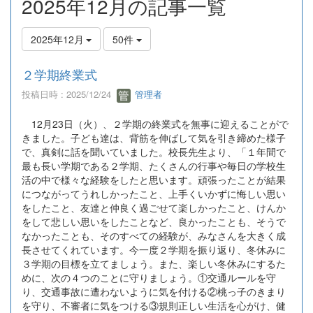
2025年12月の記事一覧
2025年12月
50件
２学期終業式
投稿日時 : 2025/12/24
管理者
12月23日（火）、２学期の終業式を無事に迎えることがで
きました。子ども達は、背筋を伸ばして気を引き締めた様子
で、真剣に話を聞いていました。校長先生より、「１年間で
最も長い学期である２学期、たくさんの行事や毎日の学校生
活の中で様々な経験をしたと思います。頑張ったことが結果
につながってうれしかったこと、上手くいかずに悔しい思い
をしたこと、友達と仲良く過ごせて楽しかったこと、けんか
をして悲しい思いをしたことなど、良かったことも、そうで
なかったことも、そのすべての経験が、みなさんを大きく成
長させてくれています。今一度２学期を振り返り、冬休みに
３学期の目標を立てましょう。また、楽しい冬休みにするた
めに、次の４つのことに守りましょう。①交通ルールを守
り、交通事故に遭わないように気を付ける②桃っ子のきまり
を守り、不審者に気をつける③規則正しい生活を心がけ、健