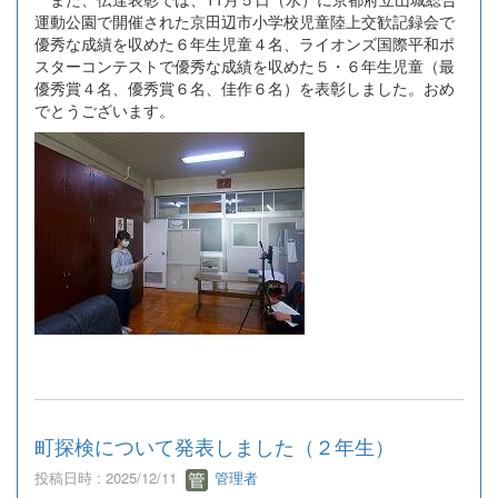
運動公園で開催された京田辺市小学校児童陸上交歓記録会で
優秀な成績を収めた６年生児童４名、ライオンズ国際平和ポ
スターコンテストで優秀な成績を収めた５・６年生児童（最
優秀賞４名、優秀賞６名、佳作６名）を表彰しました。おめ
でとうございます。
町探検について発表しました（２年生）
投稿日時 : 2025/12/11
管理者