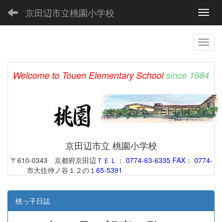
京田辺市立桃園小学校
Toggl
Welcome to Touen Elementary School
since 1984
京田辺市立 桃園小学校
〒610-0343 京都府京田辺
ＴＥＬ： 0774-63-6335 FAX： 0774-
市大住仲ノ谷１２の１
65-5391
桃っ子日誌