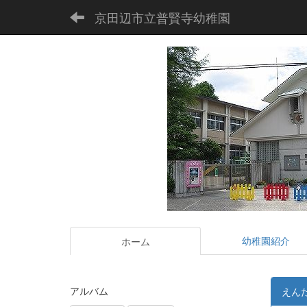
京田辺市立普賢寺幼稚園
幼稚園紹介
ホーム
アルバム
えん