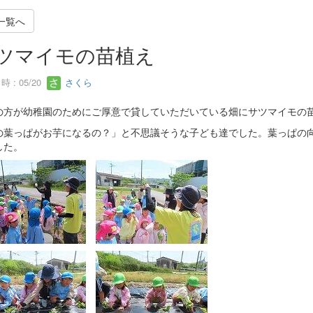
一覧へ
ツマイモの苗植え
 : 05/20
さくら
の方が幼稚園のためにご厚意で貸していただいている畑にサツマイモの
の葉っぱがお芋になるの？」と不思議そうな子ども達でした。葉っぱの
した。