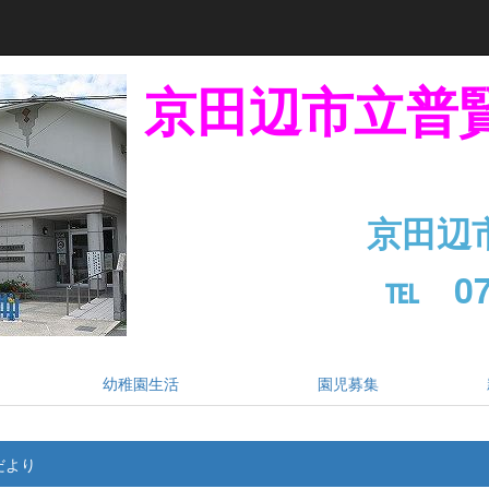
京田辺市立普
京田辺
℡ 07
幼稚園生活
園児募集
だより