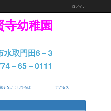
ログイン
賢寺幼稚園
市水取門田6－3
74－65－0111
親子なかよしひろば
アクセス