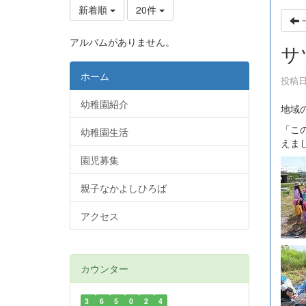
新着順
20件
アルバムがありません。
サ
ホーム
投稿日時
幼稚園紹介
地域
「こ
幼稚園生活
えま
園児募集
親子なかよしひろば
アクセス
カウンター
3
6
5
0
2
4