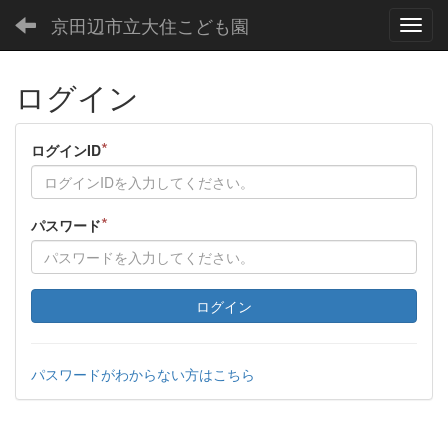
京田辺市立大住こども園
Toggl
ログイン
*
ログインID
*
パスワード
ログイン
パスワードがわからない方はこちら